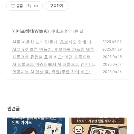
공감
구독하기
'
라이프 해킹(With AI)
' 카테고리의 다른 글
AI를 이용한 노래 만들기: 초보자도 쉽게 따라
2025.05.02
할 수 있는 완벽 가이드
AI로 4컷 웹툰 만들기: 초보자도 가능한 웹툰
(1)
2025.04.29
제작 가이드
프롬프트 유형별 효과 비교: 어떤 프롬프트가
(3)
2025.04.18
가장 효과적일까? 지시형 vs 질문형 vs 조건형
AI 프롬프트 마스터해서 AI 프롬프트 엔지니어
2025.04.17
가 되어보자! : 최적의 결과를 얻는 방법
(0)
인공지능 AI 영상 툴, 유료/무료 차이 비교: 현
(0)
2025.04.16
명한 선택을 위한 완벽 가이드
(0)
관련글