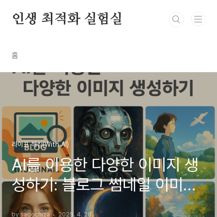
본문 바로가기
인생 최적화 실험실
홈
라이프 해킹(With AI)
AI를 이용한 다양한 이미지 생
성하기: 블로그 썸네일 이미지
부터 지브리까지
by sagochiza
2025. 4. 28.