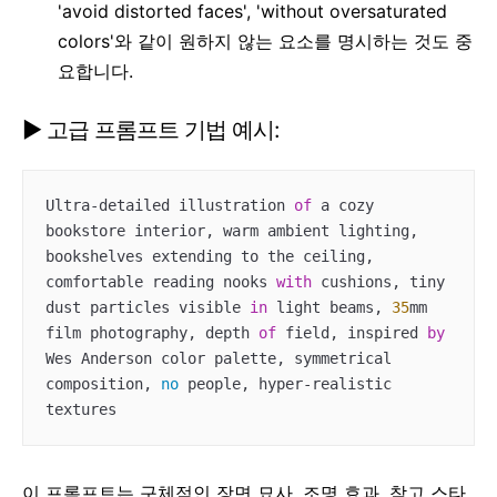
'avoid distorted faces', 'without oversaturated
colors'와 같이 원하지 않는 요소를 명시하는 것도 중
요합니다.
▶ 고급 프롬프트 기법 예시:
Ultra-detailed illustration 
of
 a cozy 
bookstore interior, warm ambient lighting, 
bookshelves extending to the ceiling, 
comfortable reading nooks 
with
 cushions, tiny 
dust particles visible 
in
 light beams, 
35
mm 
film photography, depth 
of
 field, inspired 
by
Wes Anderson color palette, symmetrical 
composition, 
no
 people, hyper-realistic 
이 프롬프트는 구체적인 장면 묘사, 조명 효과, 참고 스타