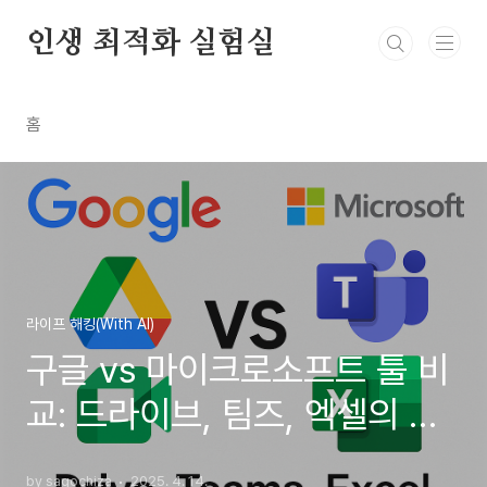
본문 바로가기
인생 최적화 실험실
홈
라이프 해킹(With AI)
구글 vs 마이크로소프트 툴 비
교: 드라이브, 팀즈, 엑셀의 특
징과 활용도
by sagochiza
2025. 4. 14.