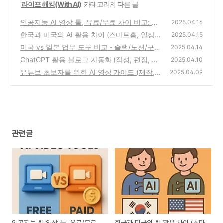
'
라이프 해킹(With AI)
' 카테고리의 다른 글
인공지능 AI 영상 툴, 유료/무료 차이 비교: 현
2025.04.16
명한 선택을 위한 완벽 가이드
한국과 미국의 AI 활용 차이 (스마트홈, 일상도
(0)
2025.04.15
구, 문화)
미국 vs 일본 업무 도구 비교 - 슬랙/노션/구글
(0)
2025.04.14
워크스페이스
ChatGPT 활용 블로그 자동화 (작성, 편집, 업
(0)
2025.04.10
로드)
유튜브 초보자를 위한 AI 영상 가이드 (제작,
(0)
2025.04.09
편집, 업로드)
(0)
관련글
인공지능 AI 영상 툴, 유료/무료
한국과 미국의 AI 활용 차이 (스마